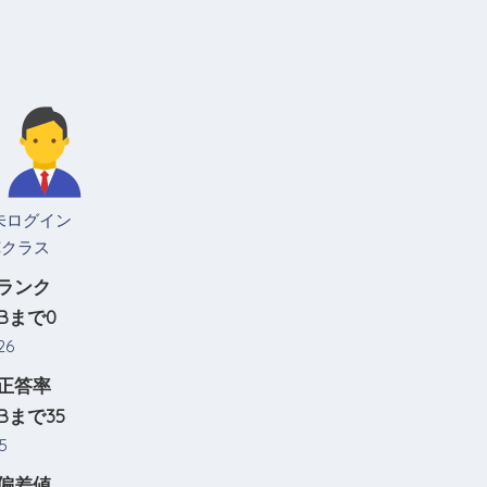
未ログイン
Cクラス
ランク
Bまで0
26
正答率
Bまで35
5
偏差値