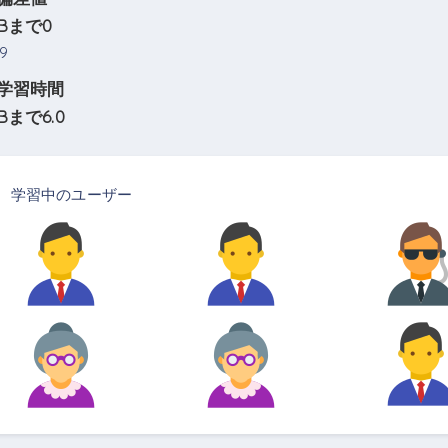
Bまで0
9
学習時間
Bまで6.0
0
学習中のユーザー