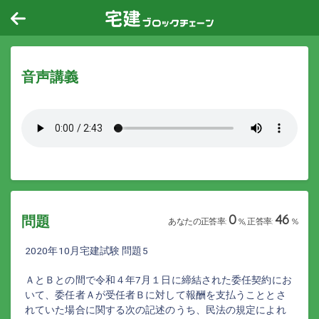
音声講義
0
46
問題
あなたの正答率:
%, 正答率:
%
2020年10月宅建試験 問題5
ＡとＢとの間で令和４年7月１日に締結された委任契約にお
いて、委任者Ａが受任者Ｂに対して報酬を支払うこととさ
れていた場合に関する次の記述のうち、民法の規定によれ